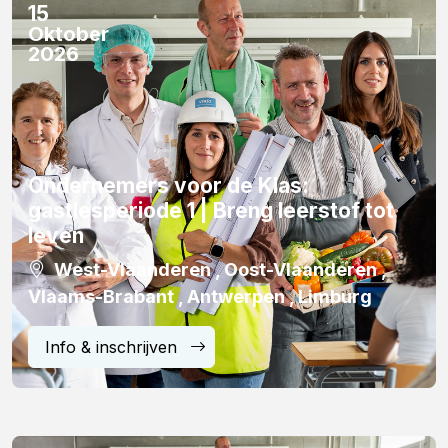
15
Oktober
2026
Ondernemers voor de Klas:
gastlesperiode 1 | Breng leerstof tot
leven
West-Vlaanderen , Oost-Vlaanderen ,
Vlaams-Brabant , Antwerpen , Limburg
Info & inschrijven