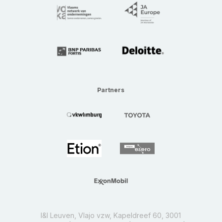
Partners
I&I Leuven, Vlajo vzw, Kapeldreef 60, 3001