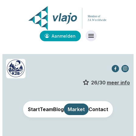
Aanmelden
26/30
meer info
Start
Team
Blog
Market
Contact