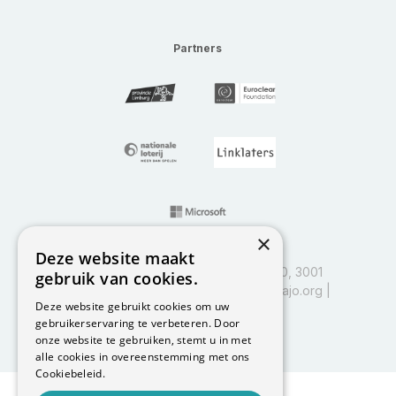
Partners
×
Deze website maakt
I&I Leuven, Vlajo vzw, Kapeldreef 60, 3001
gebruik van cookies.
Heverlee | BE0458.597.885 |
info@vlajo.org
|
Deze website gebruikt cookies om uw
016 29 84 01
gebruikerservaring te verbeteren. Door
Powered by
Codana
onze website te gebruiken, stemt u in met
alle cookies in overeenstemming met ons
Cookiebeleid.