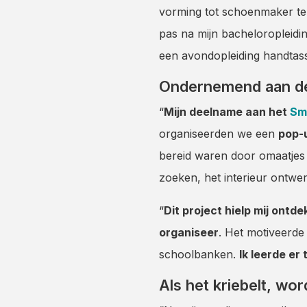
vorming tot schoenmaker te 
pas na mijn bacheloropleidi
een avondopleiding handta
Ondernemend aan de 
“
Mijn deelname aan het
Sma
organiseerden we een
pop-
bereid waren door omaatjes 
zoeken, het interieur ontwe
“
Dit project hielp mij ont
organiseer
. Het motiveerde
schoolbanken.
Ik leerde er
Als het kriebelt, wo