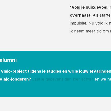
“
Volg je buikgevoel,
overhaast
. Als star
impulsief. Nu volg ik
ik neem meer tijd om 
-alumni
 Vlajo-project tijdens je studies en wil je jouw ervaring
Vlajo-jongeren?
Laat je gegevens dan hier achter
en we ne