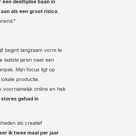
 een deeltijdse baan in
an als een groot risico
.
nnend.”
jf begint langzaam vorm te
e laatste jaren naar een
npak. Mijn focus ligt op
 lokale productie.
 voornamelijk online en heb
 stores gehad in
”
heden als creatief
eer ik twee maal per jaar