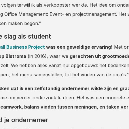
volgen terwijl ik als verkoopster werkte. Het idee om on
ng Office Management: Event- en projectmanagement. Het was
ssen maken begon.”
slag als student
ll Business Project
was een geweldige ervaring!
Met on
up Bistroma
(in 2016), waar we
gerechten uit grootmoede
zelf. We hebben alles vanaf nul opgebouwd: het bedenken 
rpen, het menu samenstellen, tot het vinden van de oma's.
dekken dat ik een zelfstandig ondernemer wilde zijn en 
 me om verder onderzoek te doen. Het was een concrete er
 teamwork, balans vinden tussen meningen, en taken ver
rd je ondernemer