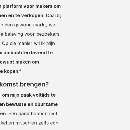
n platform voor makers om
nen en te verkopen
. Daarbij
dan een gewone markt, we
le beleving voor bezoekers,
. Op die manier wil ik mijn
om ambachten levend te
bewust maken om
te kopen
.”
ekomst brengen?
s
om mijn zaak voltijds te
en bewuste en duurzame
den
. Een pand hebben met
inkel en misschien zelfs een