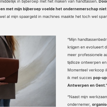
onmiddellijk in bijberoep met het maken van handtassen.
Door
n met mijn bijberoep voelde het ondernemerschap niet a
jwel al mijn spaargeld in machines maakte het toch wel spa
“Mijn handtassenbedri
krijgen en evolueert d
meer professionele aa
tijdloze ontwerpen en
Momenteel verkoop ik
ik met succes
pop-up
Antwerpen en Gent
.
“Naast mijn werkzaam
ondernemer,
organis