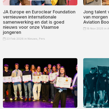
JA Europe en Euroclear Foundation
Jong talent 
vernieuwen internationale
van morgen t
samenwerking en dat is goed
Aviation Bo
nieuws voor onze Vlaamse
18 Nov 2025 in
A
jongeren
23 Feb 2026 in
Nieuws,
Pers