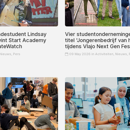
destudent Lindsay
Vier studentonderneming
int Start Academy
titel 'Jongerenbedrijf van 
ateWatch
tijdens Vlajo Next Gen Fest
Nieuws,
Pers
09 May 2026 in
Activiteiten,
Nieuws,