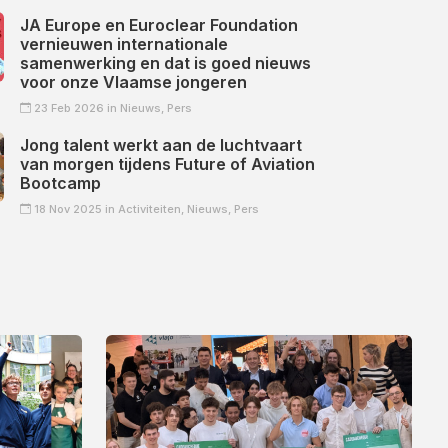
JA Europe en Euroclear Foundation
vernieuwen internationale
samenwerking en dat is goed nieuws
voor onze Vlaamse jongeren
23 Feb 2026 in
Nieuws,
Pers
Jong talent werkt aan de luchtvaart
van morgen tijdens Future of Aviation
Bootcamp
18 Nov 2025 in
Activiteiten,
Nieuws,
Pers