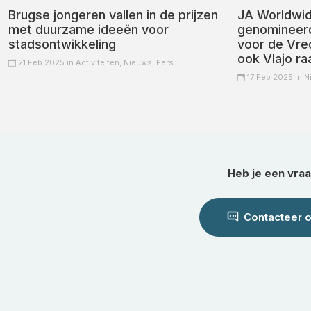
Brugse jongeren vallen in de prijzen
JA Worldwi
met duurzame ideeën voor
genomineerd
stadsontwikkeling
voor de Vre
ook Vlajo ra
21 Feb 2025 in
Activiteiten,
Nieuws,
Pers
17 Feb 2025 in
N
Heb je een vra
Contacteer 