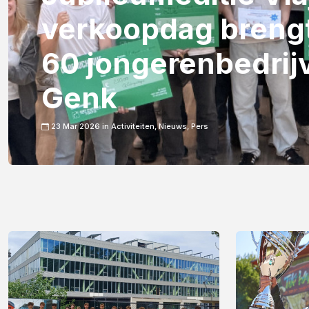
verkoopdag breng
60 jongerenbedrij
Genk
23 Mar 2026 in
Activiteiten,
Nieuws,
Pers