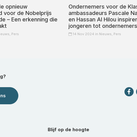
de opnieuw
Ondernemers voor de Kla
 voor de Nobelprijs
ambassadeurs Pascale N
de – Een erkenning die
en Hassan Al Hilou inspire
akt
jongeren tot ondernemer
ieuws,
Pers
14 Nov 2024 in
Nieuws,
Pers
ag?
ons
Blijf op de hoogte