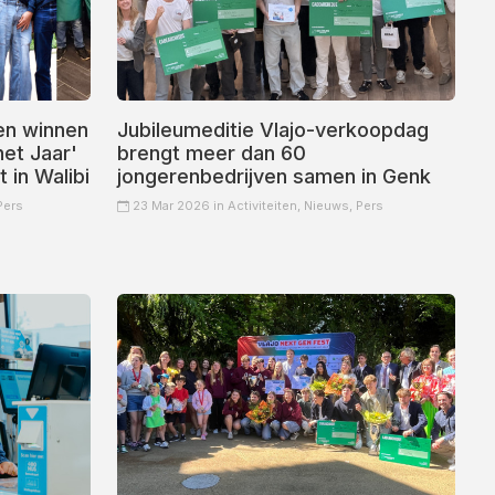
en winnen
Jubileumeditie Vlajo-verkoopdag
het Jaar'
brengt meer dan 60
 in Walibi
jongerenbedrijven samen in Genk
Pers
23 Mar 2026 in
Activiteiten,
Nieuws,
Pers