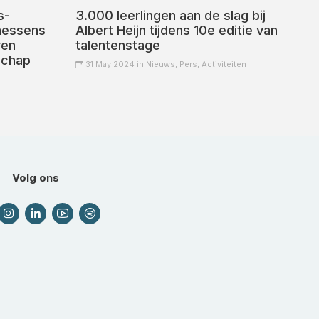
s-
3.000 leerlingen aan de slag bij
aessens
Albert Heijn tijdens 10e editie van
ren
talentenstage
schap
31 May 2024 in
Nieuws,
Pers,
Activiteiten
Volg ons