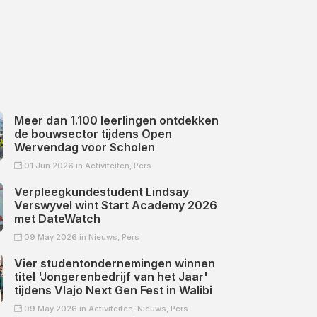
Meer dan 1.100 leerlingen ontdekken
de bouwsector tijdens Open
Wervendag voor Scholen
01 Jun 2026 in
Activiteiten,
Pers
Verpleegkundestudent Lindsay
Verswyvel wint Start Academy 2026
met DateWatch
09 May 2026 in
Nieuws,
Pers
Vier studentondernemingen winnen
titel 'Jongerenbedrijf van het Jaar'
tijdens Vlajo Next Gen Fest in Walibi
09 May 2026 in
Activiteiten,
Nieuws,
Pers