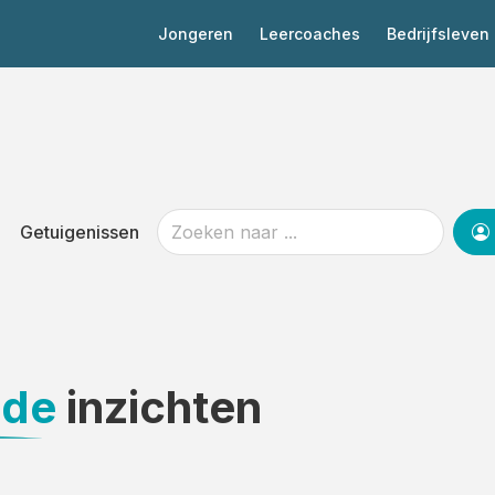
Jongeren
Leercoaches
Bedrijfsleven
Getuigenissen
nde
inzichten