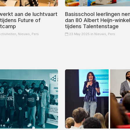
werkt aan de luchtvaart
Basisschool leerlingen n
ijdens Future of
dan 80 Albert Heijn-winke
otcamp
tijdens Talentenstage
ctiviteiten,
Nieuws,
Pers
23 May 2025 in
Nieuws,
Pers