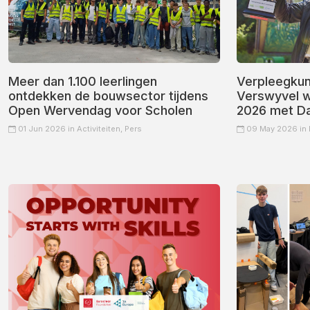
Meer dan 1.100 leerlingen
Verpleegkun
ontdekken de bouwsector tijdens
Verswyvel w
Open Wervendag voor Scholen
2026 met D
01 Jun 2026 in
Activiteiten,
Pers
09 May 2026 in