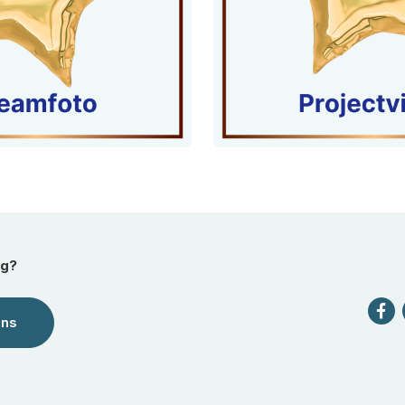
ag?
ons