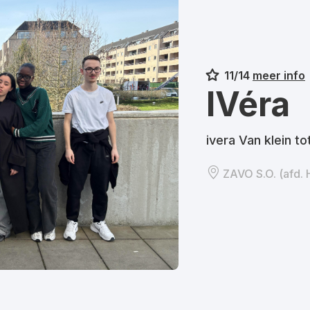
11/14
meer info
IVéra
ivera Van klein to
ZAVO S.O. (afd. 