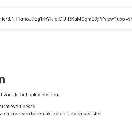
m/file/d/1_FkmoJ7zg1rhYk_dIDUIRKaMSqmE9jPi/view?usp=s
n
nd van de behaalde sterren.
tratieve finesse.
sterren verdienen als ze de criteria per ster