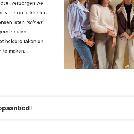
ctie, verzorgen we
r voor onze klanten.
ensen laten
‘shinen’
goed voelen.
et heldere taken en
n te maken.
topaanbod!