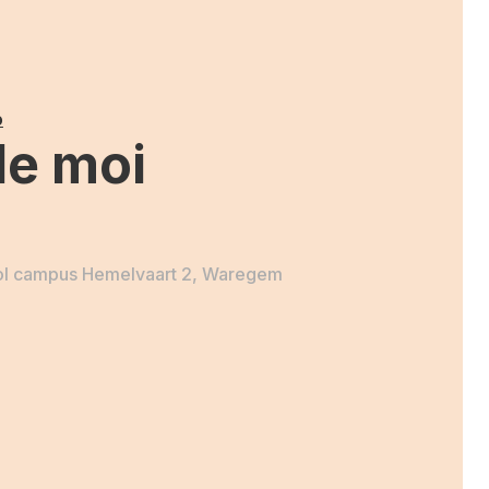
o
de moi
ol campus Hemelvaart 2, Waregem