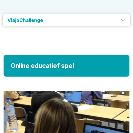
VlajoChallenge
Online educatief spel