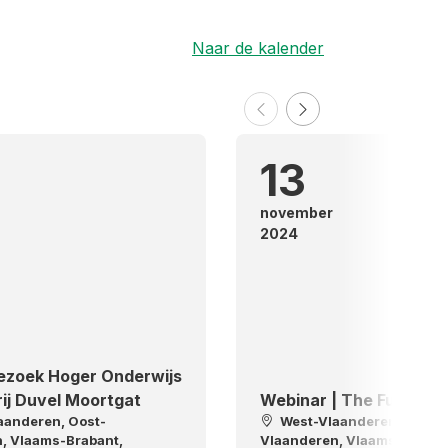
Naar de kalender
13
november
2024
bezoek Hoger Onderwijs
ij Duvel Moortgat
Webinar | The Future o
aanderen, Oost-
West-Vlaanderen, Oost-
, Vlaams-Brabant,
Vlaanderen, Vlaams-Braban