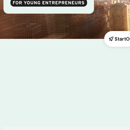
Start
O