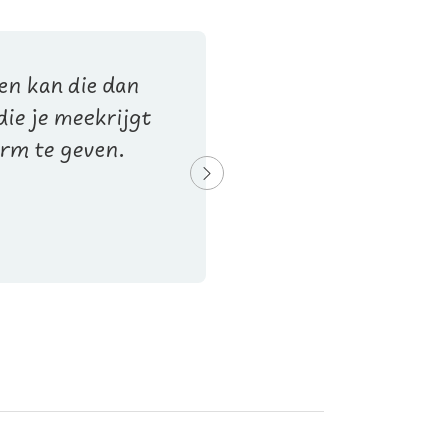
en kan die dan
Je 
ie je meekrijgt
ver
orm te geven.
ond
ond
Jorg
LIQ