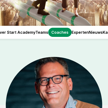
ver Start Academy
Teams
Coaches
Experten
Nieuws
Ka