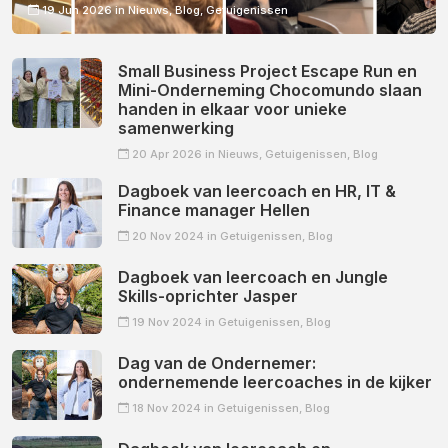
19 Jun 2026 in
Nieuws,
Blog,
Getuigenissen
Small Business Project Escape Run en
Mini-Onderneming Chocomundo slaan
handen in elkaar voor unieke
samenwerking
20 Apr 2026 in
Nieuws,
Getuigenissen,
Blog
Dagboek van leercoach en HR, IT &
Finance manager Hellen
20 Nov 2024 in
Getuigenissen,
Blog
Dagboek van leercoach en Jungle
Skills-oprichter Jasper
19 Nov 2024 in
Getuigenissen,
Blog
Dag van de Ondernemer:
ondernemende leercoaches in de kijker
18 Nov 2024 in
Getuigenissen,
Blog