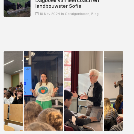
Dagboek van leercoach en
landbouwster Sofie
18 Nov 2024 in
Getuigenissen,
Blog