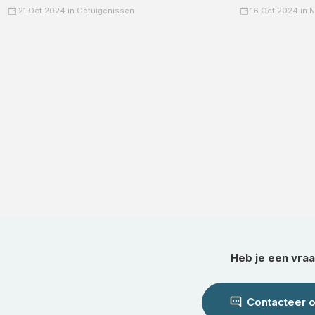
21 Oct 2024 in
Getuigenissen
16 Oct 2024 in
N
Heb je een vra
Contacteer 