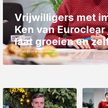
Vrijwilligers met i
Ken van Euroclear
laat groeien en zelf
21 Apr 2026 in
Getuigenissen