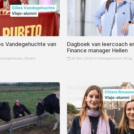
lles Vandegehuchte van
Dagboek van leercoach en
Finance manager Hellen
Getuigenissen,
Alumni
20 Nov 2024 in
Getuigenissen,
Blog