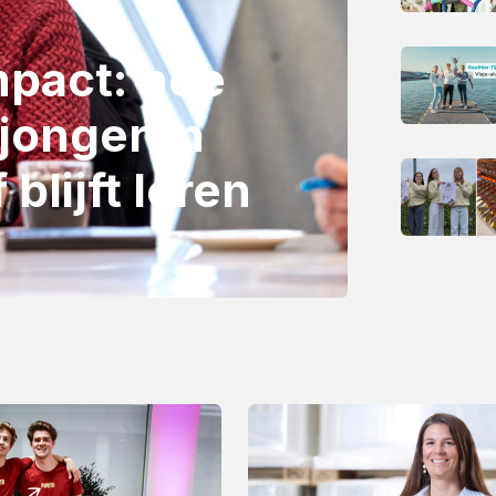
mpact: hoe
 jongeren
 blijft leren