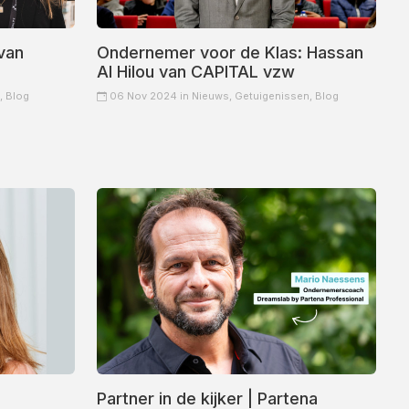
van
Ondernemer voor de Klas: Hassan
Al Hilou van CAPITAL vzw
,
Blog
06 Nov 2024 in
Nieuws,
Getuigenissen,
Blog
Partner in de kijker | Partena