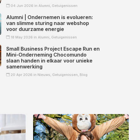
04 Jun 2026 in
Alumni,
Getuigenissen
Alumni | Ondernemen is evolueren:
van slimme sturing naar webshop
voor duurzame energie
18 May 2026 in
Alumni,
Getuigenissen
Small Business Project Escape Run en
Mini-Onderneming Chocomundo
slaan handen in elkaar voor unieke
samenwerking
20 Apr 2026 in
Nieuws,
Getuigenissen,
Blog