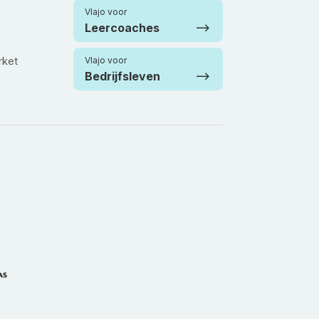
Vlajo voor
Leercoaches
rket
Vlajo voor
Bedrijfsleven