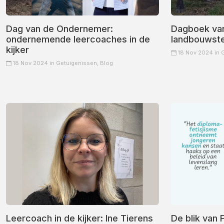
Dag van de Ondernemer:
Dagboek van
ondernemende leercoaches in de
landbouwste
kijker
18 Nov 2024 in
18 Nov 2024 in
Getuigenissen,
Blog
Leercoach in de kijker: Ine Tierens
De blik van Fo