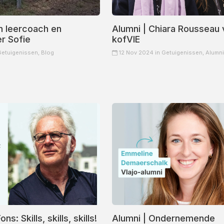
 leercoach en
Alumni | Chiara Rousseau 
r Sofie
kofVIE
Getuigenissen,
Blog
12 Nov 2024 in
Getuigenissen,
Alumni
ns: Skills, skills, skills!
Alumni | Ondernemende