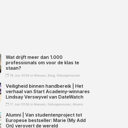
Wat drijft meer dan 1.000
professionals om voor de klas te
staan?
19 Jun 2026 in
Nieuws,
Blog,
Getuigenissen
Veiligheid binnen handbereik | Het
verhaal van Start Academy-winnares
Lindsay Verswyvel van DateWatch
17 Jun 2026 in
Nieuws,
Getuigenissen,
Alumni
Alumni | Van studentenproject tot
Europese bestseller: Marie (My Add
On) verovert de wereld