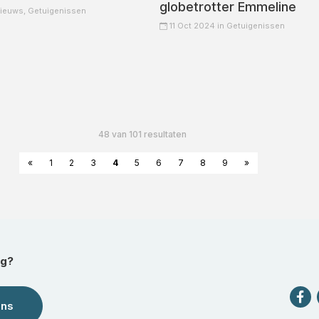
globetrotter Emmeline
ieuws,
Getuigenissen
11 Oct 2024 in
Getuigenissen
48 van 101 resultaten
«
1
2
3
4
5
6
7
8
9
»
ag?
ons