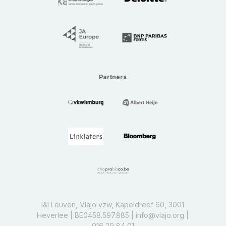
Partners
I&I Leuven, Vlajo vzw, Kapeldreef 60, 3001
Heverlee | BE0458.597.885 |
info@vlajo.org
|
016 29 84 01