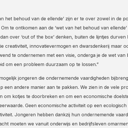
 het behoud van de ellende’ zijn er te over zowel in de pol
. Om te ontkomen aan de ‘wet van het behoud van ellende’
dan over ‘out of the box’ denken, buiten de lijntjes durven 
rtie creativiteit, innovatievermogen en dwarsdenkerij maar
ieuwend te ondernemen met een visie, onderga je de wet van
heid om een probleem duurzaam op te lossen.”
 mogelijk jongeren die ondernemende vaardigheden bijbren
 een andere manier aan te pakken. We zien in de vele pro
gen om kotjes te doorbreken en om een economische doelstel
eerwaarde. Geen economische activiteit op een ecologisch
tiviteit. Jongeren hebben dankzij hun ondernemende vaar
racht moeten we vanuit onderwijs en bedrijfsleven omarmen