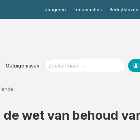
Jongeren
Leercoaches
Bedrijfsleven
Getuigenissen
llende
: de wet van behoud va