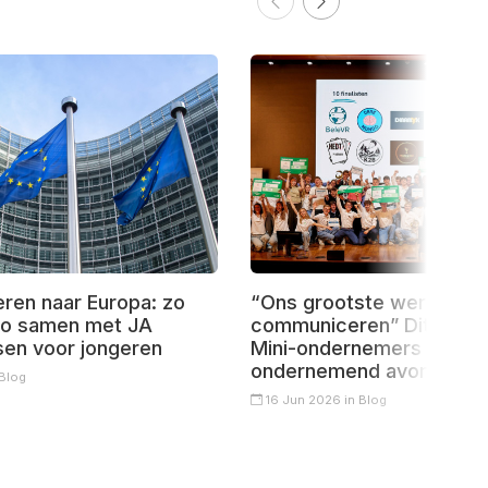
ren naar Europa: zo
“Ons grootste werkpunt
ajo samen met JA
communiceren” Dit leerd
sen voor jongeren
Mini-ondernemers van hu
ondernemend avontuur
Blog
16 Jun 2026 in
Blog