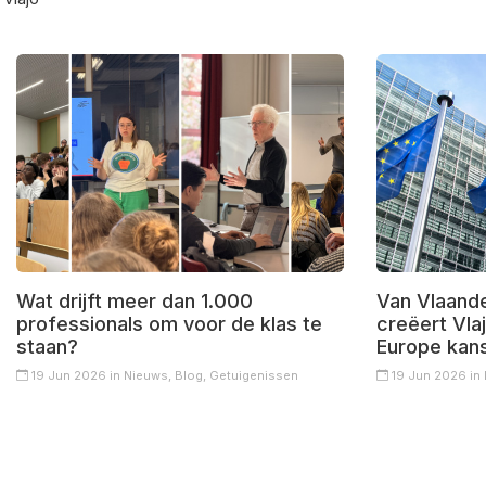
Wat drijft meer dan 1.000
Van Vlaande
professionals om voor de klas te
creëert Vl
staan?
Europe kan
19 Jun 2026 in
Nieuws,
Blog,
Getuigenissen
19 Jun 2026 in